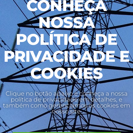
CONHEÇA
NOSSA
POLÍTICA DE
PRIVACIDADE E
COOKIES
Clique no botão abaixo e conheça a nossa
política de privacidade em detalhes, e
também como gerenciamos os cookies em
nosso site.